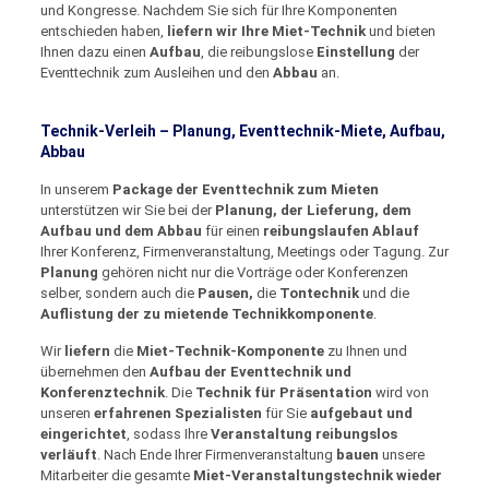
und Kongresse. Nachdem Sie sich für Ihre Komponenten
entschieden haben,
liefern wir Ihre Miet-Technik
und bieten
Ihnen dazu einen
Aufbau
, die reibungslose
Einstellung
der
Eventtechnik zum Ausleihen und den
Abbau
an.
Technik-Verleih – Planung, Eventtechnik-Miete, Aufbau,
Abbau
In unserem
Package der Eventtechnik zum Mieten
unterstützen wir Sie bei der
Planung, der Lieferung, dem
Aufbau und dem Abbau
für einen
reibungslaufen Ablauf
Ihrer Konferenz, Firmenveranstaltung, Meetings oder Tagung. Zur
Planung
gehören nicht nur die Vorträge oder Konferenzen
selber, sondern auch die
Pausen,
die
Tontechnik
und die
Auflistung der zu mietende Technikkomponente
.
Wir
liefern
die
Miet-Technik-Komponente
zu Ihnen und
übernehmen den
Aufbau der Eventtechnik und
Konferenztechnik
. Die
Technik für Präsentation
wird von
unseren
erfahrenen Spezialisten
für Sie
aufgebaut und
eingerichtet
, sodass Ihre
Veranstaltung reibungslos
verläuft
. Nach Ende Ihrer Firmenveranstaltung
bauen
unsere
Mitarbeiter die gesamte
Miet-Veranstaltungstechnik wieder