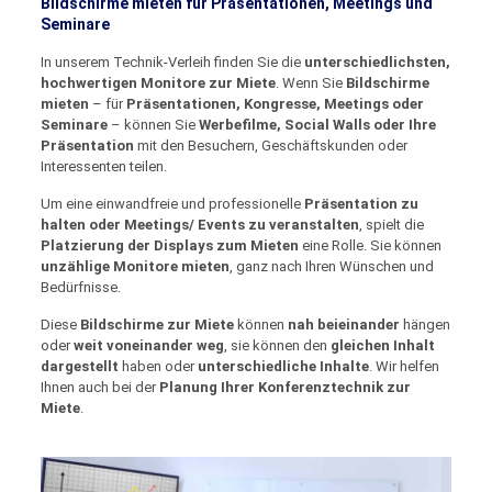
Bildschirme mieten für Präsentationen, Meetings und
Seminare
In unserem Technik-Verleih finden Sie die
unterschiedlichsten,
hochwertigen Monitore zur Miete
. Wenn Sie
Bildschirme
mieten
– für
Präsentationen, Kongresse, Meetings oder
Seminare
– können Sie
Werbefilme, Social Walls oder Ihre
Präsentation
mit den Besuchern, Geschäftskunden oder
Interessenten teilen.
Um eine einwandfreie und professionelle
Präsentation zu
halten oder Meetings/ Events zu veranstalten
, spielt die
Platzierung der Displays zum Mieten
eine Rolle. Sie können
unzählige Monitore mieten
, ganz nach Ihren Wünschen und
Bedürfnisse.
Diese
Bildschirme zur Miete
können
nah beieinander
hängen
oder
weit voneinander weg
, sie können den
gleichen Inhalt
dargestellt
haben oder
unterschiedliche Inhalte
. Wir helfen
Ihnen auch bei der
Planung Ihrer Konferenztechnik zur
Miete
.