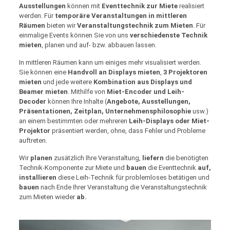
Ausstellungen
können mit
Eventtechnik zur Miete
realisiert
werden. Für
temporäre Veranstaltungen in mittleren
Räumen
bieten wir
Veranstaltungstechnik zum Mieten
. Für
einmalige Events können Sie von uns
verschiedenste Technik
mieten
, planen und auf- bzw. abbauen lassen.
In mittleren Räumen kann um einiges mehr visualisiert werden.
Sie können eine
Handvoll an Displays mieten
,
3 Projektoren
mieten
und jede weitere
Kombination aus Displays und
Beamer mieten
. Mithilfe von
Miet-Encoder und Leih-
Decoder
können Ihre Inhalte (
Angebote, Ausstellungen,
Präsentationen, Zeitplan, Unternehmensphilosophie
usw.)
an einem bestimmten oder mehreren
Leih-Displays oder Miet-
Projektor
präsentiert werden, ohne, dass Fehler und Probleme
auftreten.
Wir
planen
zusätzlich Ihre Veranstaltung,
liefern
die benötigten
Technik-Komponente zur Miete und
bauen
die Eventtechnik
auf,
installieren
diese Leih-Technik für problemloses betätigen und
bauen
nach Ende Ihrer Veranstaltung die Veranstaltungstechnik
zum Mieten wieder
ab.